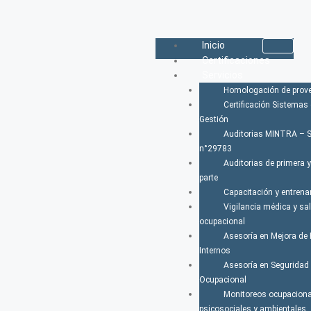
Inicio
Certificaciones
Servicios
Homologación de prov
Certificación Sistemas
Gestión
Auditorias MINTRA – 
n°29783
Auditorias de primera 
parte
Capacitación y entren
Vigilancia médica y sa
ocupacional
Asesoría en Mejora de
Internos
Asesoría en Seguridad 
Ocupacional
Monitoreos ocupaciona
psicosociales y ambientales