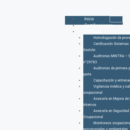
Inicio
Certificaciones
Servicios
Homologación de prov
Certificación Sistemas
Gestión
Auditorias MINTRA – 
n°29783
Auditorias de primera 
parte
Capacitación y entren
Vigilancia médica y sa
ocupacional
Asesoría en Mejora de
Internos
Asesoría en Seguridad 
Ocupacional
Monitoreos ocupaciona
psicosociales y ambientales